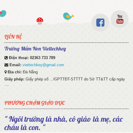
LIÊN HỆ
Trường Mầm Non Viettechkey
Điện thoại:
02363 733 789
Email:
viettechkey@gmail.com
Địa chỉ:
Đà Nẵng
Giấy phép:
Giấy phép số .../GPTTĐT-STTTT do Sở TT&TT cấp ngày
....
PHƯƠNG CHÂM GIÁO DỤC
" Ngôi trường là nhà, cô giáo là mẹ, các
cháu là con. "