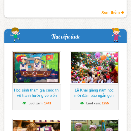
Xem thêm
Thư viện ảnh
Học sinh tham gia cuộc thi
Lễ Khai giảng năm học
vẽ tranh hướng về biển
mới đảm bảo ngắn gọn,
Đông
vui tươi, lành mạnh
Lượt xem:
1441
Lượt xem:
1255