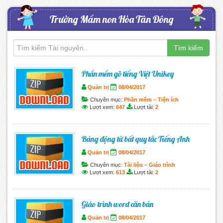
Trường Mầm non Hòa Tân Đông
Tìm kiếm
Phần mềm gõ tiếng Việt Unikey
Quản trị
08/04/2017
Chuyên mục:
Phần mềm – Tiện ích
Lượt xem:
647
Lượt tải:
2
Bảng động từ bất quy tắc Tiếng Anh
Quản trị
08/04/2017
Chuyên mục:
Tài liệu – Giáo trình
Lượt xem:
613
Lượt tải:
2
Giáo trình word căn bản
Quản trị
08/04/2017