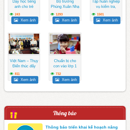
Dạy học tiếng
Bộ trưởng
Tập huấn nghiệp
anh cho trẻ
Phùng Xuân Nhạ
vụ kiểm tra,
chia sẻ 8 nhiệm
giám sát và thi
243
1293
1501
vụ trọng...
hành kỷ...
Xem ảnh
Xem ảnh
Xem ảnh
Việt Nam – Thụy
Chuẩn bị cho
Điển thúc đẩy
con vào lớp 1
hợp tác trong
phải từ lúc còn
811
732
giáo...
bé
Xem ảnh
Xem ảnh
Thông báo
Thông báo triển khai kế hoạch nâng