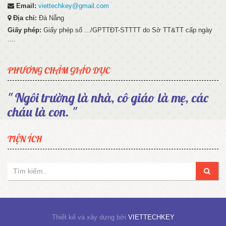
Email:
viettechkey@gmail.com
Địa chỉ:
Đà Nẵng
Giấy phép:
Giấy phép số .../GPTTĐT-STTTT do Sở TT&TT cấp ngày
....
PHƯƠNG CHÂM GIÁO DỤC
" Ngôi trường là nhà, cô giáo là mẹ, các
cháu là con. "
TIỆN ÍCH
Thiết kế và xây dựng bởi
VIETTECHKEY