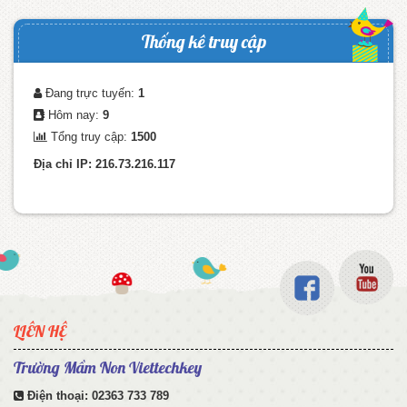
Thống kê truy cập
Đang trực tuyến:
1
Hôm nay:
9
Tổng truy cập:
1500
Địa chỉ IP: 216.73.216.117
LIÊN HỆ
Trường Mầm Non Viettechkey
Điện thoại:
02363 733 789