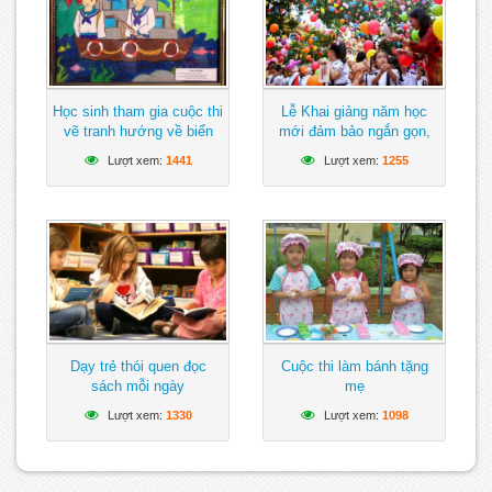
Học sinh tham gia cuộc thi
Lễ Khai giảng năm học
vẽ tranh hướng về biển
mới đảm bảo ngắn gọn,
Đông
vui tươi, lành mạnh
Lượt xem:
1441
Lượt xem:
1255
Dạy trẻ thói quen đọc
Cuộc thi làm bánh tặng
sách mỗi ngày
mẹ
Lượt xem:
1330
Lượt xem:
1098