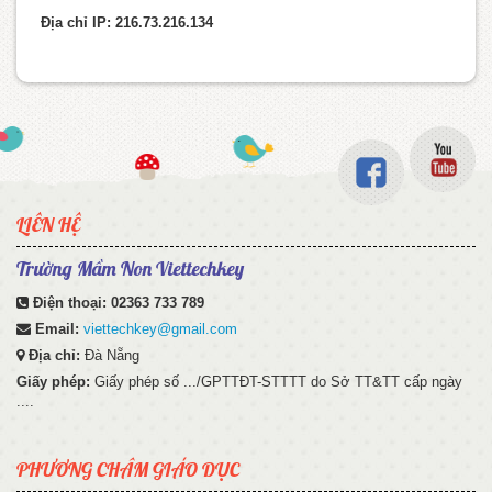
Địa chỉ IP: 216.73.216.134
LIÊN HỆ
Trường Mầm Non Viettechkey
Điện thoại:
02363 733 789
Email:
viettechkey@gmail.com
Địa chỉ:
Đà Nẵng
Giấy phép:
Giấy phép số .../GPTTĐT-STTTT do Sở TT&TT cấp ngày
....
PHƯƠNG CHÂM GIÁO DỤC