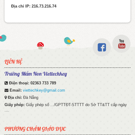
Địa chỉ IP: 216.73.216.74
LIÊN HỆ
Trường Mầm Non Viettechkey
Điện thoại:
02363 733 789
Email:
viettechkey@gmail.com
Địa chỉ:
Đà Nẵng
Giấy phép:
Giấy phép số .../GPTTĐT-STTTT do Sở TT&TT cấp ngày
....
PHƯƠNG CHÂM GIÁO DỤC