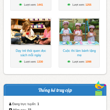
Đông
vui tươi, lành mạnh
Lượt xem:
1441
Lượt xem:
1255
Dạy trẻ thói quen đọc
Cuộc thi làm bánh tặng
sách mỗi ngày
mẹ
Lượt xem:
1330
Lượt xem:
1098
Thống kê truy cập
Đang trực tuyến:
1
Hôm nay:
33