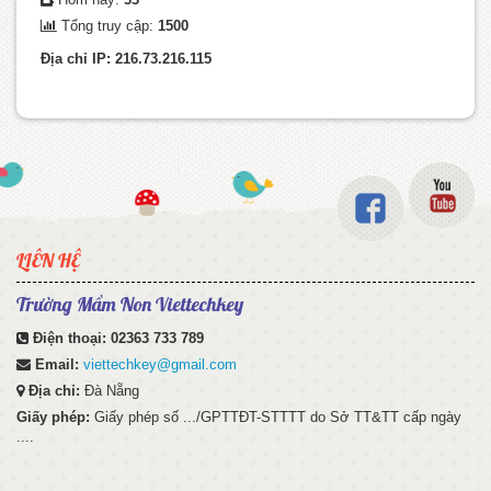
Tổng truy cập:
1500
Địa chỉ IP: 216.73.216.115
LIÊN HỆ
Trường Mầm Non Viettechkey
Điện thoại:
02363 733 789
Email:
viettechkey@gmail.com
Địa chỉ:
Đà Nẵng
Giấy phép:
Giấy phép số .../GPTTĐT-STTTT do Sở TT&TT cấp ngày
....